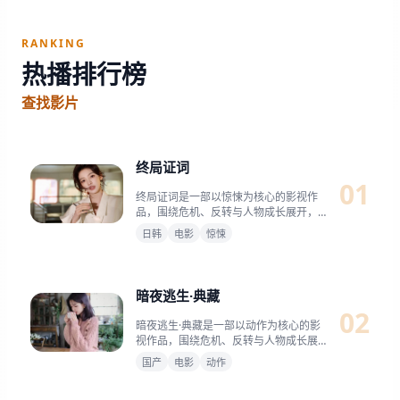
RANKING
热播排行榜
查找影片
终局证词
01
终局证词是一部以惊悚为核心的影视作
品，围绕危机、反转与人物成长展开，
整体节奏紧凑，值得推荐观看。
日韩
电影
惊悚
暗夜逃生·典藏
02
暗夜逃生·典藏是一部以动作为核心的影
视作品，围绕危机、反转与人物成长展
开，整体节奏紧凑，值得推荐观看。
国产
电影
动作