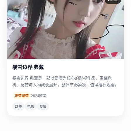
暴雪边界·典藏
暴雪边界·典藏是一部以爱情为核心的影视作品，围绕危
机、反转与人物成长展开，整体节奏紧凑，值得推荐观看。
2024
爱情温情
欧美
欧美
电影
爱情