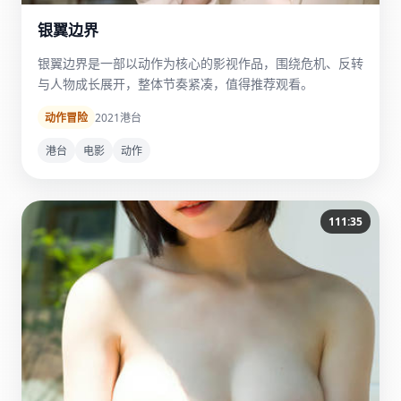
银翼边界
银翼边界是一部以动作为核心的影视作品，围绕危机、反转
与人物成长展开，整体节奏紧凑，值得推荐观看。
2021
动作冒险
港台
港台
电影
动作
111:35