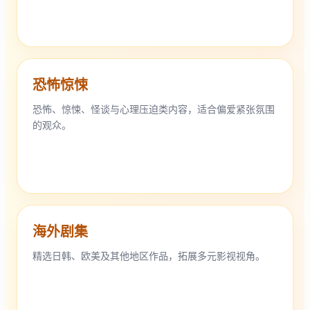
恐怖惊悚
恐怖、惊悚、怪谈与心理压迫类内容，适合偏爱紧张氛围
的观众。
海外剧集
精选日韩、欧美及其他地区作品，拓展多元影视视角。