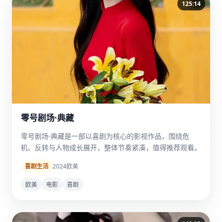
125:14
零号剧场·典藏
零号剧场·典藏是一部以喜剧为核心的影视作品，围绕危
机、反转与人物成长展开，整体节奏紧凑，值得推荐观看。
2024
喜剧生活
欧美
欧美
电影
喜剧