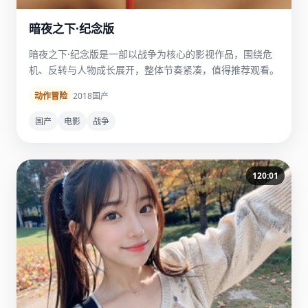
暗夜之下·纪念版
暗夜之下·纪念版是一部以战争为核心的影视作品，围绕危
机、反转与人物成长展开，整体节奏紧凑，值得推荐观看。
2018
动作冒险
国产
国产
电影
战争
120:01