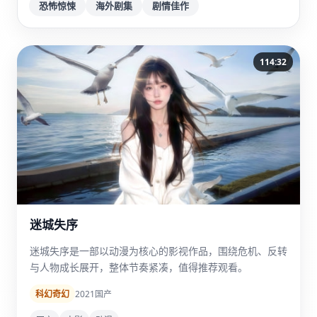
恐怖惊悚
海外剧集
剧情佳作
114:32
迷城失序
迷城失序是一部以动漫为核心的影视作品，围绕危机、反转
与人物成长展开，整体节奏紧凑，值得推荐观看。
2021
科幻奇幻
国产