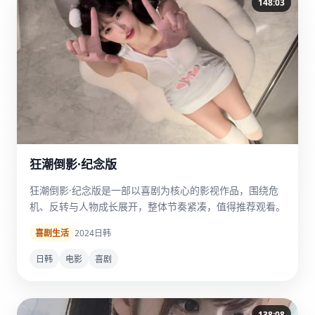
148:03
狂潮倒影·纪念版
狂潮倒影·纪念版是一部以喜剧为核心的影视作品，围绕危
机、反转与人物成长展开，整体节奏紧凑，值得推荐观看。
2024
喜剧生活
日韩
日韩
电影
喜剧
138:08