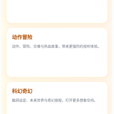
动作冒险
动作、冒险、灾难与热血故事，带来更强烈的视听体验。
科幻奇幻
脑洞设定、未来世界与奇幻旅程，打开更多想象空间。