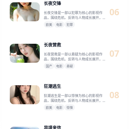
长夜交锋
06
长夜交锋是一部以犯罪为核心的影视作
品，围绕危机、反转与人物成长展开，
整体节奏紧凑，值得推荐观看。
欧美
电影
犯罪
长夜营救
07
长夜营救是一部以悬疑为核心的影视作
品，围绕危机、反转与人物成长展开，
整体节奏紧凑，值得推荐观看。
国产
电影
悬疑
狂潮逃生
08
狂潮逃生是一部以惊悚为核心的影视作
品，围绕危机、反转与人物成长展开，
整体节奏紧凑，值得推荐观看。
欧美
电影
惊悚
异境来信