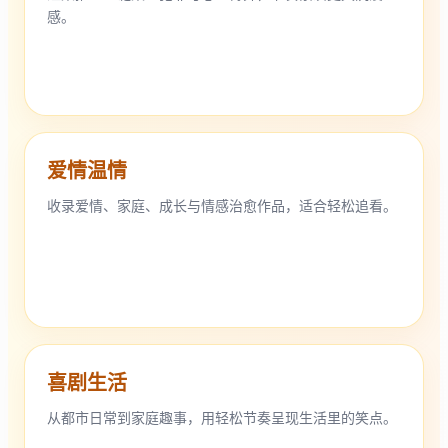
感。
爱情温情
收录爱情、家庭、成长与情感治愈作品，适合轻松追看。
喜剧生活
从都市日常到家庭趣事，用轻松节奏呈现生活里的笑点。