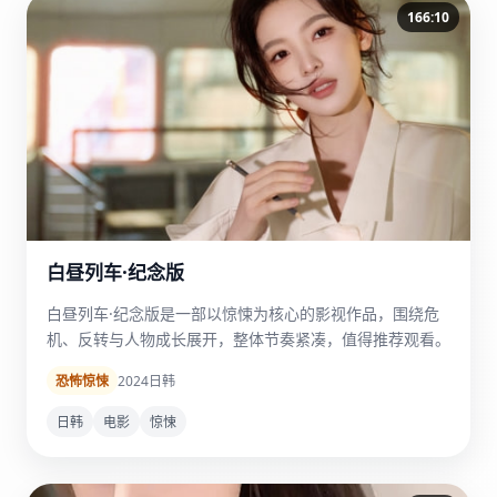
166:10
白昼列车·纪念版
白昼列车·纪念版是一部以惊悚为核心的影视作品，围绕危
机、反转与人物成长展开，整体节奏紧凑，值得推荐观看。
2024
恐怖惊悚
日韩
日韩
电影
惊悚